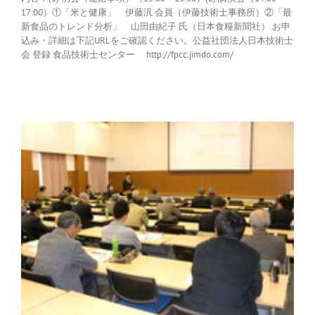
17:00）①「米と健康」 伊藤汎 会員（伊藤技術士事務所）②「最
新食品のトレンド分析」 山田由紀子 氏（日本食糧新聞社） お申
込み・詳細は下記URLをご確認ください。公益社団法人日本技術士
会 登録 食品技術士センター http://fpcc.jimdo.com/