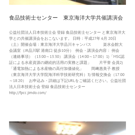
食品技術士センター 東京海洋大学共催講演会
公益社団法人日本技術士会 登録 食品技術士センター と東京海洋大
学との共催講演会をおこないます。 日時：平成27年 6月 20日
（土）開催会場：東京海洋大学品川キャンパス 楽水会館大
会議室（JR品川駅 港南口 徒歩10分） 例会・講演会内容： 例会
（連絡事項）（13:00～13:30） 講演会（14:00～17:00）1)「MSC認
証による水産資源の継続的活用の実務と課題」 片平誉 会員2)
「通電加熱による水産物の高付加価値化」 岡﨑惠美子 教授
（東京海洋大学大学院海洋科学技術研究科）3) 情報交換会（17:00
～18:20） お申込み・詳細は下記URLをご確認ください。公益社団
法人日本技術士会 登録 食品技術士センター
http://fpcc.jimdo.com/