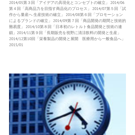
2014/05第３回「アイデアの具現化とコンセプトの確立」 2014/06
第４回「高商品力を目指す商品化のプロセス」 2014/07第５回「試
作から量産へ 生産技術の確立」 2014/08第６回「プロモーション
によるブランドの確立」 2014/09第７回「商品開発の期間と技術的
難易度」 2014/10第８回「日本初のレトルト食品開発と技術の連
鎖」2014/11第９回「長期販売を視野に清涼飲料の開発と生産」
2014/12第10回「栄養製品の開発と展開 医療用から一般食品へ」
2015/01