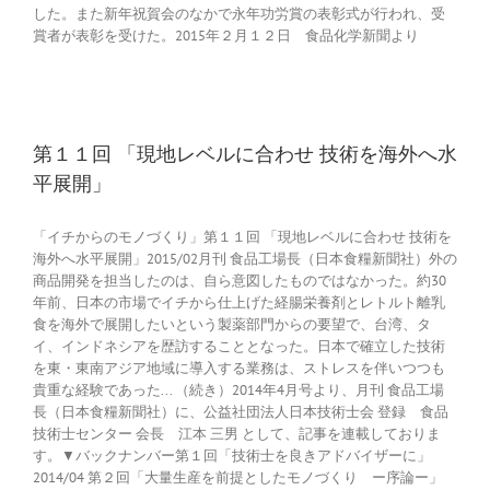
した。また新年祝賀会のなかで永年功労賞の表彰式が行われ、受
賞者が表彰を受けた。2015年２月１２日 食品化学新聞より
第１１回 「現地レベルに合わせ 技術を海外へ水
平展開」
「イチからのモノづくり」第１１回 「現地レベルに合わせ 技術を
海外へ水平展開」2015/02月刊 食品工場長（日本食糧新聞社）外の
商品開発を担当したのは、自ら意図したものではなかった。約30
年前、日本の市場でイチから仕上げた経腸栄養剤とレトルト離乳
食を海外で展開したいという製薬部門からの要望で、台湾、タ
イ、インドネシアを歴訪することとなった。日本で確立した技術
を東・東南アジア地域に導入する業務は、ストレスを伴いつつも
貴重な経験であった... （続き）2014年4月号より、月刊 食品工場
長（日本食糧新聞社）に、公益社団法人日本技術士会 登録 食品
技術士センター 会長 江本 三男 として、記事を連載しておりま
す。▼バックナンバー第１回「技術士を良きアドバイザーに」
2014/04 第２回「大量生産を前提としたモノづくり ー序論ー」