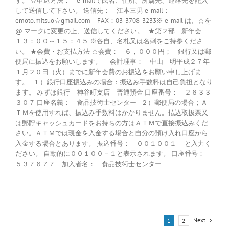
す。 ☆申込方法： e-mailで氏名、住所、所属先、連絡先を記入
して送信して下さい。 送信先： 江本三男 e-mail：
emoto.mitsuo☆gmail.com FAX：03-3708-3233※ e-mail は、☆を
@ マークに変更の上、送信してください。 ★第２部 新年会
１３：００～１５：４５ ※各自、名札又は名刺をご持参くださ
い。 ★会費・お支払方法 ☆会費： ６，０００円； 銀行又は郵
便局に振込をお願いします。 会計理事： 中山 明平成２７年
１月２０日（火）までに新年会費のお振込をお願い申し上げま
す。 １）銀行口座振込みの場合：振込み手数料は自己負担となり
ます。 みずほ銀行 神谷町支店 普通預金 口座番号： ２６３３
３０７ 口座名義： 食品技術士センター ２）郵便局の場合；Ａ
ＴＭを使用すれば、振込み手数料はかかりません。払込取扱票又
は郵貯キャッシュカードをお持ちの方はＡＴＭで直接振込みくだ
さい。ＡＴＭでは現金を入金する場合と自分の預け入れ口座から
入金する場合とあります。 振込番号： ００１００１ と入力く
ださい。 自動的に００１００－１と表示されます。 口座番号：
５３７６７７ 加入者名： 食品技術士センター
Next
1
2