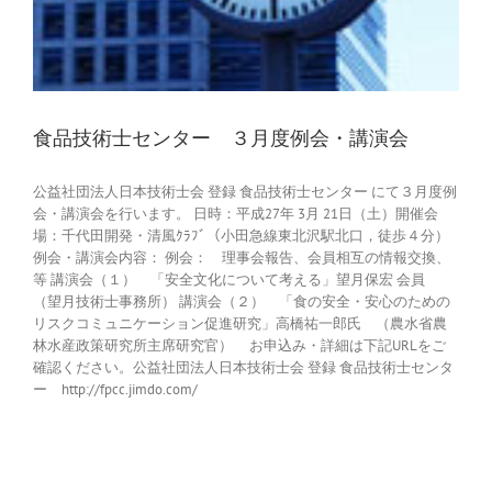
食品技術士センター ３月度例会・講演会
公益社団法人日本技術士会 登録 食品技術士センター にて３月度例
会・講演会を行います。 日時：平成27年 3月 21日（土）開催会
場：千代田開発・清風ｸﾗﾌﾞ（小田急線東北沢駅北口，徒歩４分）
例会・講演会内容： 例会： 理事会報告、会員相互の情報交換、
等 講演会（１） 「安全文化について考える」望月保宏 会員
（望月技術士事務所） 講演会（２） 「食の安全・安心のための
リスクコミュニケーション促進研究」高橋祐一郎氏 （農水省農
林水産政策研究所主席研究官） お申込み・詳細は下記URLをご
確認ください。公益社団法人日本技術士会 登録 食品技術士センタ
ー http://fpcc.jimdo.com/