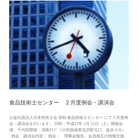
食品技術士センター ２月度例会・講演会
公益社団法人日本技術士会 登録 食品技術士センター にて２月度例
会・講演会を行います。 日時：平成27年 2月 21日（土）開催会
場：千代田開発・清風ｸﾗﾌﾞ（小田急線東北沢駅北口，徒歩４分）
例会・講演会内容： 例会： 理事会報告、会員相互の情報交換、