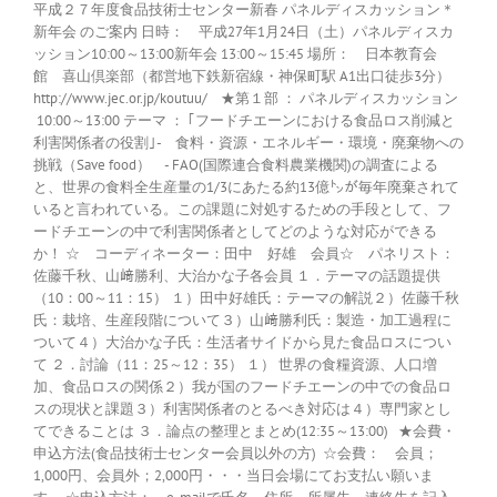
平成２７年度食品技術士センター新春 パネルディスカッション＊
新年会 のご案内 日時： 平成27年1月24日（土）パネルディスカ
ッション10:00～13:00新年会 13:00～15:45 場所： 日本教育会
館 喜山倶楽部（都営地下鉄新宿線・神保町駅 A1出口徒歩3分）
http://www.jec.or.jp/koutuu/ ★第１部 ： パネルディスカッション
10:00～13:00 テーマ ： ｢フードチエーンにおける食品ロス削減と
利害関係者の役割｣- 食料・資源・エネルギー・環境・廃棄物への
挑戦（Save food） - FAO(国際連合食料農業機関)の調査による
と、世界の食料全生産量の1/3にあたる約13億㌧が毎年廃棄されて
いると言われている。この課題に対処するための手段として、フ
ードチエーンの中で利害関係者としてどのような対応ができる
か！ ☆ コーディネーター：田中 好雄 会員☆ パネリスト：
佐藤千秋、山﨑勝利、大治かな子各会員 １．テーマの話題提供
（10：00～11：15） １）田中好雄氏：テーマの解説２）佐藤千秋
氏：栽培、生産段階について３）山﨑勝利氏：製造・加工過程に
ついて４）大治かな子氏：生活者サイドから見た食品ロスについ
て ２．討論（11：25～12：35） １） 世界の食糧資源、人口増
加、食品ロスの関係２）我が国のフードチエーンの中での食品ロ
スの現状と課題３）利害関係者のとるべき対応は４）専門家とし
てできることは ３．論点の整理とまとめ(12:35～13:00) ★会費・
申込方法(食品技術士センター会員以外の方) ☆会費： 会員；
1,000円、会員外；2,000円・・・当日会場にてお支払い願いま