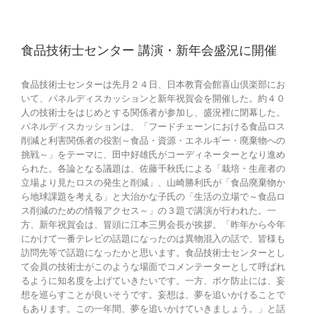
食品技術士センター 講演・新年会盛況に開催
食品技術士センターは先月２４日、日本教育会館喜山倶楽部にお
いて、パネルディスカッションと新年祝賀会を開催した。約４０
人の技術士をはじめとする関係者が参加し、盛況裡に閉幕した。
パネルディスカッションは、「フードチェーンにおける食品ロス
削減と利害関係者の役割～食品・資源・エネルギー・廃棄物への
挑戦～」をテーマに、田中好雄氏がコーディネーターとなり進め
られた。各論となる議題は、佐藤千秋氏による「栽培・生産者の
立場より見たロスの発生と削減」、山崎勝利氏が「食品廃棄物か
ら地球課題を考える」と大治かな子氏の「生活の立場で～食品ロ
ス削減のための情報アクセス～」の３題で講演が行われた。一
方、新年祝賀会は、冒頭に江本三男会長が挨拶。「昨年から今年
にかけて一番テレビの話題になったのは異物混入の話で、皆様も
訪問先等で話題になったかと思います。食品技術士センターとし
て会員の技術士がこのような場面でコメンテーターとして呼ばれ
るように知名度を上げていきたいです。一方、ボケ防止には、妄
想を巡らすことが良いそうです。妄想は、夢を追いかけることで
もあります。この一年間、夢を追いかけていきましょう。」と話