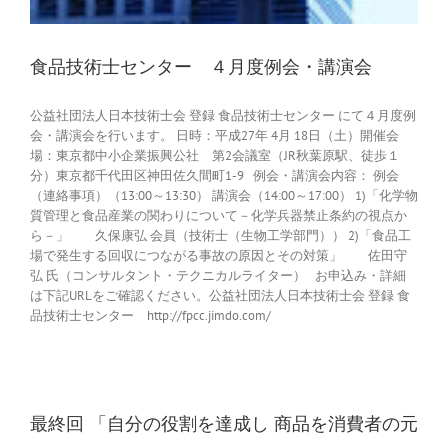
食品技術士センター ４月度例会・講演会
公益社団法人日本技術士会 登録 食品技術士センター にて４月度例
会・講演会を行います。 日時：平成27年 4月 18日（土）開催会
場：東京都中小企業振興公社 第2会議室（JR秋葉原駅、徒歩１
分）東京都千代田区神田佐久間町1-9 例会・講演会内容： 例会
（連絡事項）（13:00～13:30） 講演会（14:00～17:00） 1)「化学物
質管理と食品産業の関わりについて－化学兵器禁止条約の視点か
ら－」 久保康弘 会員（技術士（生物工学部門）） 2)「食品工
場で発生する回収につながる事故の原因とその対策」 佐田守
弘 氏（コンサルタント・テクニカルライター） お申込み・詳細
は下記URLをご確認ください。公益社団法人日本技術士会 登録 食
品技術士センター http://fpcc.jimdo.com/
最終回 「自分の役割を達成し 商品を消費者の元