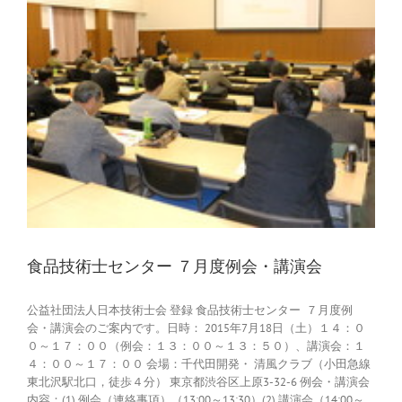
食品技術士センター ７月度例会・講演会
公益社団法人日本技術士会 登録 食品技術士センター ７月度例
会・講演会のご案内です。日時： 2015年7月18日（土）１４：０
０～１７：００（例会：１３：００～１３：５０）、講演会：１
４：００～１７：００ 会場：千代田開発・ 清風クラブ（小田急線
東北沢駅北口，徒歩４分） 東京都渋谷区上原3-32-6 例会・講演会
内容：(1) 例会（連絡事項）（13:00～13:30）(2) 講演会（14:00～