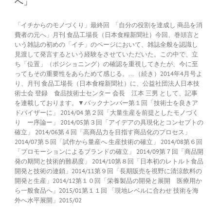
へ」
「イチからのモノづくり」最終回 「自分の役割を達成し 商品を消
費者の元へ」月刊 食品工場長（日本食糧新聞社）今回、巻頭言と
いう雑誌の初めの「イチ」のページにおいて、雑誌全般を認識し
見渡して発言するという経験をさせていただいた。この中で、立
ち「位置」（ポジショニング）の確認を重視してきたが、今に至
ってもその重要性をあらためて感じる。... （続き）2014年4月号よ
り、月刊 食品工場長（日本食糧新聞社）に、公益社団法人日本技
術士会 登録 食品技術士センター 会長 江本 三男 として、記事
を連載しております。▼バックナンバー第１回「技術士を良きア
ドバイザーに」 2014/04 第２回「大量生産を前提としたモノづく
り ー序論ー」 2014/05第３回「アイデアの具現化とコンセプトの
確立」 2014/06第４回「高商品力を目指す商品化のプロセス」
2014/07第５回「試作から量産へ 生産技術の確立」 2014/08第６回
「プロモーションによるブランドの確立」 2014/09第７回「商品開
発の期間と技術的難易度」 2014/10第８回「日本初のレトルト食品
開発と技術の連鎖」2014/11第９回「長期販売を視野に清涼飲料の
開発と生産」2014/12第１０回「栄養製品の開発と展開 医療用か
ら一般食品へ」2015/01第１１回 「現地レベルに合わせ 技術を海
外へ水平展開」2015/02