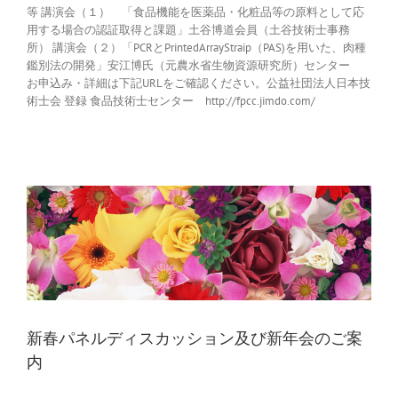
等 講演会（１） 「食品機能を医薬品・化粧品等の原料として応
用する場合の認証取得と課題」土谷博道会員（土谷技術士事務
所） 講演会（２）「PCRとPrintedArrayStraip（PAS)を用いた、肉種
鑑別法の開発」安江博氏（元農水省生物資源研究所）センター
お申込み・詳細は下記URLをご確認ください。公益社団法人日本技
術士会 登録 食品技術士センター http://fpcc.jimdo.com/
新春パネルディスカッション及び新年会のご案
内