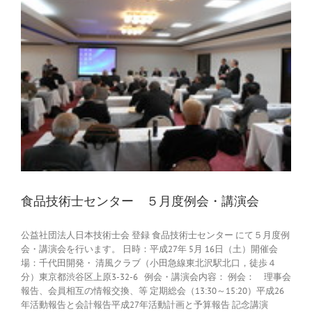
食品技術士センター ５月度例会・講演会
公益社団法人日本技術士会 登録 食品技術士センター にて５月度例
会・講演会を行います。 日時：平成27年 5月 16日（土）開催会
場：千代田開発・ 清風クラブ（小田急線東北沢駅北口，徒歩４
分）東京都渋谷区上原3-32-6 例会・講演会内容： 例会： 理事会
報告、会員相互の情報交換、等 定期総会（13:30～15:20）平成26
年活動報告と会計報告平成27年活動計画と予算報告 記念講演