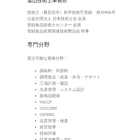
遠山技術士事務所
技術士（農芸化学）科学技術庁登録 第39906号
公益社団法人 日本技術士会 会員
登録食品技術士センター 会員
登録食品産業関連技術懇話会 幹事
専門分野
受注可能な業務分野：
調味料・同原料
調理食品・総菜・弁当・デザート
工場計画・建設
生産管理・システム設計
新商品開発
HACCP
ISO22000
ISO9001
品質管理・検査
経営指導
技術評価
従業員教育・TQC